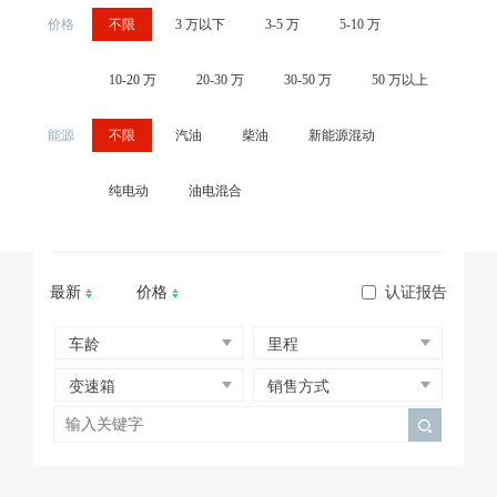
价格
不限
3 万以下
3-5 万
5-10 万
东南
东风风神
东风风度
DS
东风小康
福特
丰田
法拉利
风行
菲亚特
福迪
广汽传祺
GMC
观致汽车
哈飞
海马
10-20 万
20-30 万
30-50 万
50 万以上
华泰汽车
黄海汽车
华普
红旗
悍马
吉利
JEEP
江淮
江铃
捷豹
吉奥
金旅小型客车
凯迪拉克
克莱斯勒
开瑞
雷克萨斯
能源
不限
汽油
柴油
新能源混动
铃木
路虎
力帆
陆风
莲花
劳斯莱斯
林肯
兰博基尼
雷诺
路特斯
马自达
玛莎拉蒂
迈凯伦
讴歌
欧宝
奇瑞
起亚
纯电动
油电混合
庆铃汽车
日产
瑞麒
三菱
斯巴鲁
上汽MG
上海汽车
斯柯达
双龙
双环
Smart
苏州金龙
萨博
天津一汽
特斯拉
沃尔沃
威麟
五菱汽车
现代
雪佛兰
雪铁龙
西雅特
一汽奔腾
最新
价格
认证报告
英菲尼迪
一汽吉林
永源
英伦
一汽丰田
中华
众泰
知豆
启辰
荣威
野马
WEY
名爵
哈弗
领克
上汽大通
阿尔法·罗密欧
东风风光
卡尔森
长安林肯
MINI
小鹏汽车
斯威
Shineray鑫源
小米汽车
捷途
阿维塔
欧拉
理想汽车