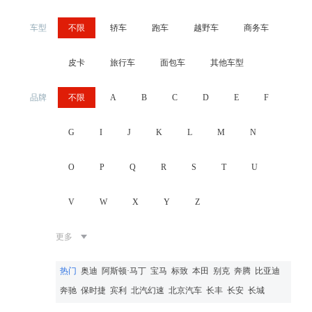
车型
不限
轿车
跑车
越野车
商务车
皮卡
旅行车
面包车
其他车型
品牌
不限
A
B
C
D
E
F
G
I
J
K
L
M
N
O
P
Q
R
S
T
U
V
W
X
Y
Z
更多
热门
奥迪
阿斯顿·马丁
宝马
标致
本田
别克
奔腾
比亚迪
奔驰
保时捷
宾利
北汽幻速
北京汽车
长丰
长安
长城
川汽野马
大众
东风风行
东南汽车
道奇
东风裕隆
帝豪