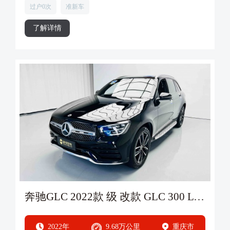
过户0次
准新车
了解详情
奔驰GLC 2022款 级 改款 GLC 300 L 4MATIC 动感型
2022年
9.68万公里
重庆市