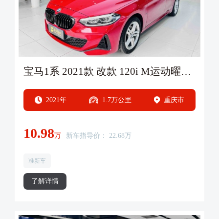
宝马1系 2021款 改款 120i M运动曜夜版 国VI
2021年
1.7万公里
重庆市
10.98
万
新车指导价： 22.68万
准新车
了解详情