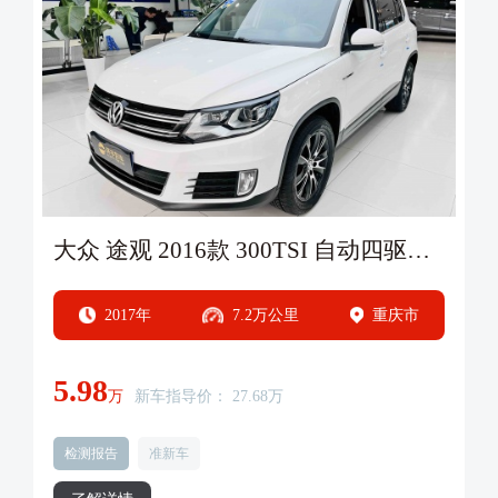
大众 途观 2016款 300TSI 自动四驱豪华版
2017年
7.2万公里
重庆市
5.98
万
新车指导价： 27.68万
检测报告
准新车