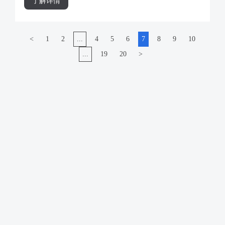
了解详情
<
1
2
...
4
5
6
7
8
9
10
...
19
20
>
联系我们
总部
重庆市巴南区龙洲大道2899号1-1号
400-636-0012
I
(+86)023-62852688
子网站
环宇好车网
环宇国际独立站
环宇阿里国际站