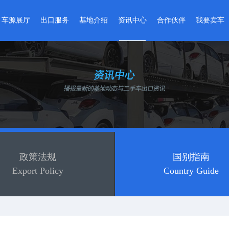
车源展厅
出口服务
基地介绍
资讯中心
合作伙伴
我要卖车
精品二手车
出口流程
基地介绍
基地动态
合作商家
卖车流程
准新车
维修整备
全球网点
政策法规
入驻企业
在线评估
改装车
检测认证
基地VR实景
国别指南
环宇严选
金融服务
出口指南
智能数据
车管服务
政策法规
国别指南
Export Policy
Country Guide
资料下载