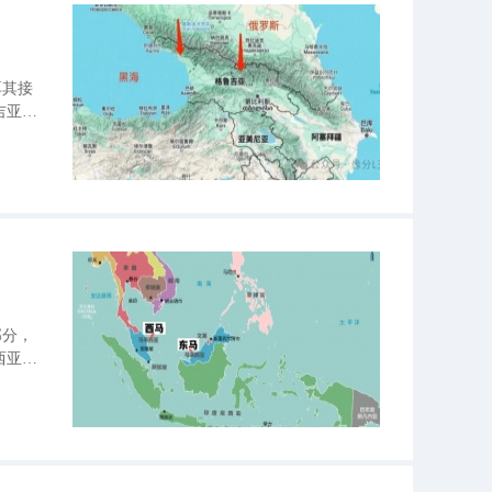
耳其接
吉亚
部分，
西亚是