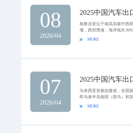
08
2025中国汽车
格鲁吉亚位于南高加索中西
壤，西邻黑海，海岸线长309公
2026/04
族，官方语言为格鲁吉亚语
MORE
07
2025中国汽车
马来西亚首都吉隆坡，全国面
即马来半岛南部（西马）和加里
2026/04
多民族国家，马来半岛
MORE