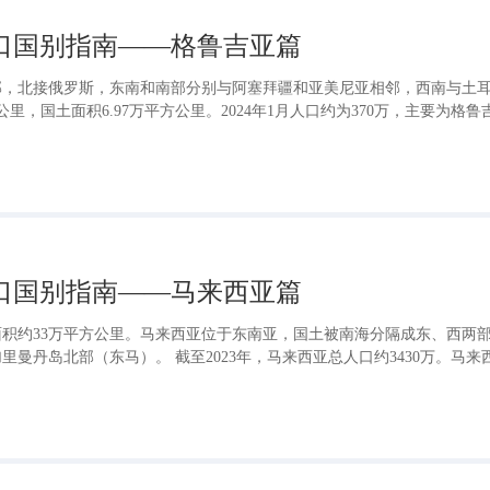
出口国别指南——格鲁吉亚篇
部，北接俄罗斯，东南和南部分别与阿塞拜疆和亚美尼亚相邻，西南与土
里，国土面积6.97万平方公里。2024年1月人口约为370万，主要为格鲁
，居民多通晓俄语。
出口国别指南——马来西亚篇
积约33万平方公里。马来西亚位于东南亚，国土被南海分隔成东、西两
曼丹岛北部（东马）。 截至2023年，马来西亚总人口约3430万。马来