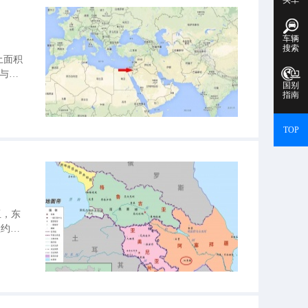
车辆
搜索
国土面积
部与沙
国别
红海，
指南
TOP
亚，东
数约占