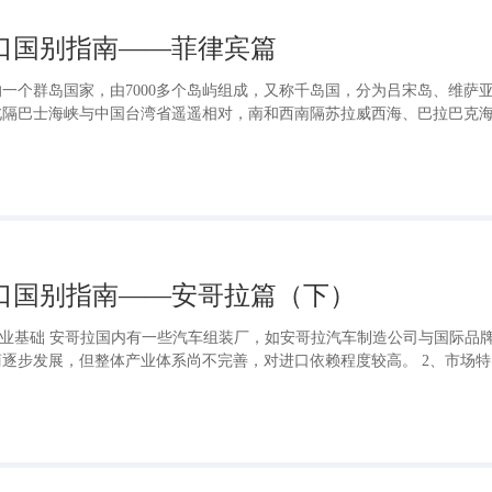
出口国别指南——菲律宾篇
一个群岛国家，由7000多个岛屿组成，又称千岛国，分为吕宋岛、维萨
北隔巴士海峡与中国台湾省遥遥相对，南和西南隔苏拉威西海、巴拉巴克
濒南海，东临太平洋。海岸线长约18533千米，总面积29.97万平方千
出口国别指南——安哥拉篇（下）
产业基础 安哥拉国内有一些汽车组装厂，如安哥拉汽车制造公司与国际品
逐步发展，但整体产业体系尚不完善，对进口依赖程度较高。 2、市场特