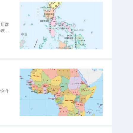
亚斯群
海峡与
米。
牌合作