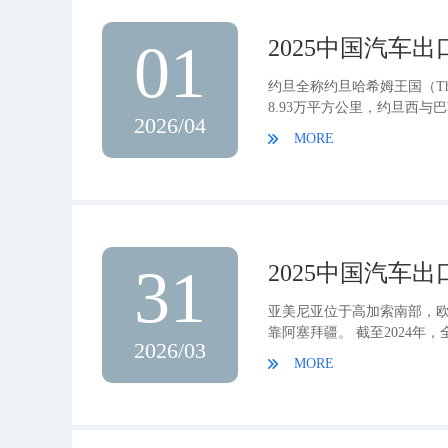
01
2025中国汽车
约旦全称约旦哈希姆王国（The H
8.93万平方公里，约旦西
2026/04
特阿拉伯相连，西南一角濒
MORE
通过苏伊士运河进入地中海
31
2025中国汽车
亚美尼亚位于高加索南部，
靠阿塞拜疆。 截至2024年
2026/03
总人口的94%，人口年轻化率约
MORE