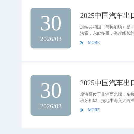
30
2025中国汽车
加纳共和国（简称加纳）是
法索，东毗多哥，海岸线长约56
2026/03
族，主要有阿肯族（52.4%）
MORE
个主要部族。加纳69%的居
30
2025中国汽车
摩洛哥位于非洲西北端，东
班牙相望，扼地中海入大西洋的
2026/03
线1700多公里。 摩洛哥拥有
MORE