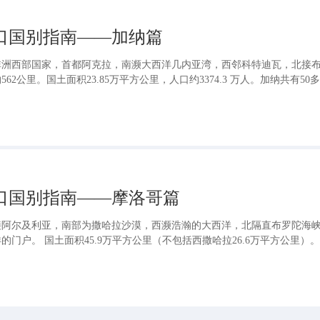
出口国别指南——加纳篇
非洲西部国家，首都阿克拉，南濒大西洋几内亚湾，西邻科特迪瓦，北接
2公里。国土面积23.85万平方公里，人口约3374.3 万人。加纳共有50
、莫西-达戈姆巴族（15.8%）、埃维族（11.9%）和加-阿丹格贝族（7.8%
民信奉基督教新教和天主教，主要分布在南部地区
出口国别指南——摩洛哥篇
接阿尔及利亚，南部为撒哈拉沙漠，西濒浩瀚的大西洋，北隔直布罗陀海
门户。 国土面积45.9万平方公里（不包括西撒哈拉26.6万平方公里）
丰富的