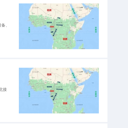
设备、
北接