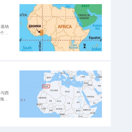
布基纳
多个部
）等4
峡与西
。海岸