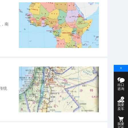
亚，南
出口
传统
咨询
我要
卖车
我要
买车