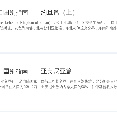
出口国别指南——约旦篇（上）
ashemite Kingdom of Jordan），位于亚洲西部，阿拉伯半岛西北。
与巴勒斯坦、以色列为邻，北与叙利亚接壤，东北与伊拉克交界，东南和南
临红海的亚喀巴湾，建有港口亚喀巴港。该港口是约旦唯一出海口，可经
达到欧洲，通过亚丁湾进入印度洋。
出口国别指南——亚美尼亚篇
欧亚交界处，是内陆国家，西与土耳其交界，南和伊朗接壤，北邻格鲁吉
，全国常住人口为299.12万，亚美尼亚族约占总人口的98%，信仰基督教人
38%（世界银行，2024）。