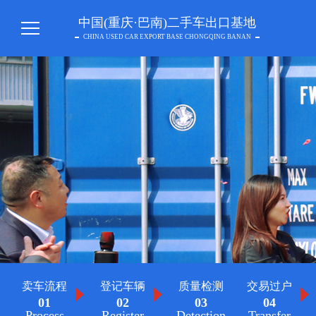
中国(重庆·巴南)二手车出口基地
CHINA USED CAR EXPORT BASE CHONGQING BANAN
卖车流程
登记车辆
质量检测
交易过户
01
02
03
04
Process
Register
Detection
Transfer