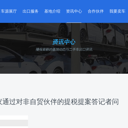
车源展厅
出口服务
基地介绍
资讯中心
合作伙伴
我要卖车
精品二手车
出口流程
基地介绍
基地动态
合作商家
卖车流程
准新车
维修整备
全球网点
政策法规
入驻企业
在线评估
改装车
检测认证
基地VR实景
国别指南
环宇严选
金融服务
出口指南
智能数据
车管服务
资料下载
议通过对非自贸伙伴的提税提案答记者问