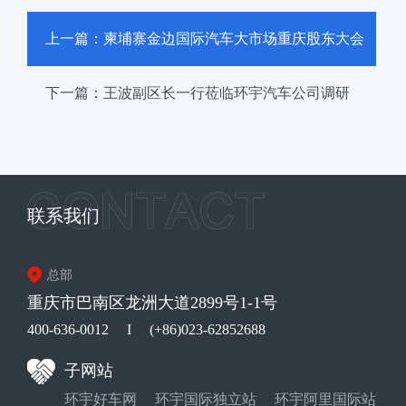
上一篇：柬埔寨金边国际汽车大市场重庆股东大会
聚焦项目推进
下一篇：王波副区长一行莅临环宇汽车公司调研
联系我们
总部
重庆市巴南区龙洲大道2899号1-1号
400-636-0012
I
(+86)023-62852688
子网站
环宇好车网
环宇国际独立站
环宇阿里国际站