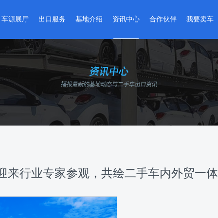
车源展厅
出口服务
基地介绍
资讯中心
合作伙伴
我要卖车
精品二手车
出口流程
基地介绍
基地动态
合作商家
卖车流程
准新车
维修整备
全球网点
政策法规
入驻企业
在线评估
改装车
检测认证
基地VR实景
国别指南
环宇严选
金融服务
出口指南
智能数据
车管服务
资料下载
地迎来行业专家参观，共绘二手车内外贸一