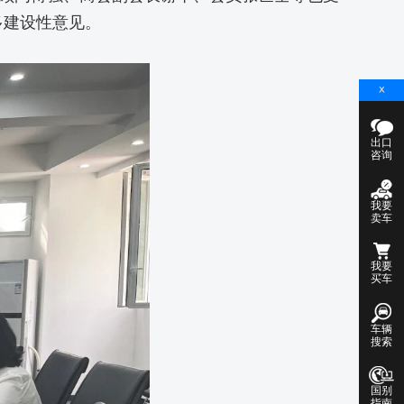
多建设性意见。
出口
咨询
我要
卖车
我要
买车
车辆
搜索
国别
指南