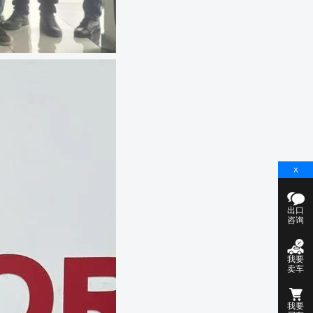
出口
咨询
我要
卖车
我要