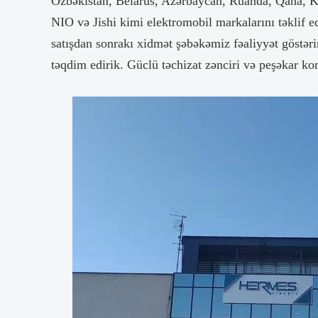
Özbəkistan, Belarus, Azərbaycan, Ruanda, Qana, Ko
NIO və Jishi kimi elektromobil markalarını təklif ed
satışdan sonrakı xidmət şəbəkəmiz fəaliyyət göstərir
təqdim edirik. Güclü təchizat zənciri və peşəkar 