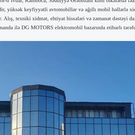
t-d’İvuar, Kamboca, Səudiyyə Ərəbistanı kimi ölkələrdə fəal
ir, yüksək keyfiyyətli avtomobillər və ağıllı mobil həllərlə xi
. Alış, texniki xidmət, ehtiyat hissələri və zəmanət dəstəyi da
komanda ilə DG MOTORS elektromobil bazarında etibarlı tərəfd