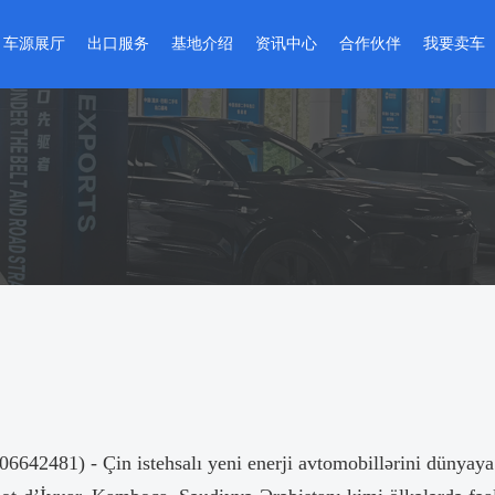
车源展厅
出口服务
基地介绍
资讯中心
合作伙伴
我要卖车
精品二手车
出口流程
基地介绍
基地动态
合作商家
卖车流程
准新车
维修整备
全球网点
政策法规
入驻企业
在线评估
改装车
检测认证
基地VR实景
国别指南
环宇严选
金融服务
出口指南
智能数据
车管服务
资料下载
481) - Çin istehsalı yeni enerji avtomobillərini dünyaya tə