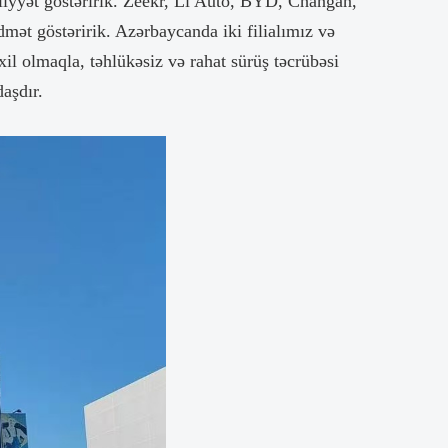
iyyət göstəririk. Zeekr, Li Auto, BYD, Changan,
dmət göstəririk. Azərbaycanda iki filialımız və
xil olmaqla, təhlükəsiz və rahat sürüş təcrübəsi
aşdır.