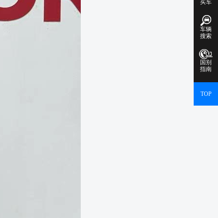
买车
车辆
搜索
国别
指南
TOP