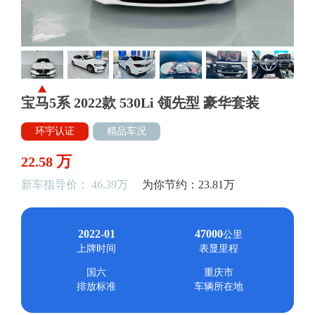
宝马5系 2022款 530Li 领先型 豪华套装
环宇认证
精品车况
万
22.58
新车指导价： 46.39万
为你节约：23.81万
2022-01
47000
公里
上牌时间
表显里程
国六
重庆市
排放标准
车辆所在地