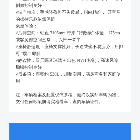
侧倾控制良好
√转向精准：手感轻盈但不失质感，指向精准，"开宝马"
的操控乐趣依然保留
乘坐体验：
√后排空间：轴距 3105mm 带来 "行政级" 体验，175cm
乘客腿部空间三拳 +，头部一拳半
√座椅舒适度：座椅支撑性好，长途乘坐不易疲劳，后排
可 "跷二郎腿"
√静谧性：双层隔音玻璃 + 出色 NVH 控制，高速风噪、
胎噪控制良好
√后备箱：容积约 530L，规整实用，满足商务和家庭使
用
注：车辆档案及配置仅供参考，最终以实际车辆为准，
支付任何款项前请实地看车，查阅车辆证件。