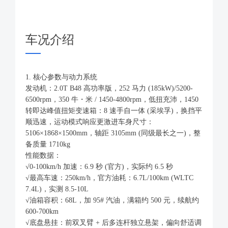
车况介绍
1. 核心参数与动力系统
发动机：2.0T B48 高功率版，252 马力 (185kW)/5200-
6500rpm，350 牛・米 / 1450-4800rpm，低扭充沛，1450
转即达峰值扭矩变速箱：8 速手自一体 (采埃孚)，换挡平
顺迅速，运动模式响应更激进车身尺寸：
5106×1868×1500mm，轴距 3105mm (同级最长之一)，整
备质量 1710kg
性能数据：
√0-100km/h 加速：6.9 秒 (官方)，实际约 6.5 秒
√最高车速：250km/h，官方油耗：6.7L/100km (WLTC
7.4L)，实测 8.5-10L
√油箱容积：68L，加 95# 汽油，满箱约 500 元，续航约
600-700km
√底盘悬挂：前双叉臂 + 后多连杆独立悬架，偏向舒适调