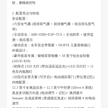
校，兼顾操控性
2. 配置亮点与特色
安全配置：
√六安全气囊 (前排双气囊 + 前排侧气囊 + 前后排头部气
帘)
√主动安全：ABS+EBD+ESP+TCS + 主动刹车 + 疲劳监
测 + 胎压显示
√被动安全：全车安全带预紧 + ISOFIX 儿童座椅接口
外观设计：
√豪华套装专属：镀铬双肾格栅 + 18 英寸铝合金轮毂
(245/45 R18)
√矩阵式 LED 大灯 (带自适应远近光)+LED 日行灯 + 11
色车内氛围灯
√分段式全景天窗 (可开启)+ 电动感应尾门 (带位置记忆)
内饰配置：
12.3 英寸全液晶仪表 + 12.3 英寸中控屏 (iDrive 8 系统)
真皮多功能方向盘 (电动调节 + 记忆)+ 换挡拨片
Sensatec 合成皮座椅 (质感接近真皮)+ 前排座椅 8 向电动
调节