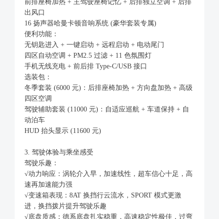
前排座椅加热 + 主驾驶座椅记忆 + 后排独立空调 + 后排
出风口
16 扬声器哈曼卡顿音响系统 (豪华套装专属)
便利功能：
无钥匙进入 + 一键启动 + 远程启动 + 电动尾门
四区自动空调 + PM2.5 过滤 + 11 色氛围灯
手机无线充电 + 前后排 Type-C/USB 接口
选装包：
冬季套装 (6000 元)：后排座椅加热 + 方向盘加热 + 高级
四区空调
驾驶辅助套装 (11000 元)：自适应巡航 + 车道保持 + 自
动泊车
HUD 抬头显示 (11600 元)
3. 驾驶体验与乘坐感受
驾驶乐趣：
√动力响应：涡轮介入早，加速线性，超车信心十足，高
速再加速能力强
√变速箱表现：8AT 换挡行云流水，SPORT 模式更激
进，换挡拨片提升驾驶乐趣
√底盘质感：德系底盘扎实稳重，高速稳定性极佳，过弯