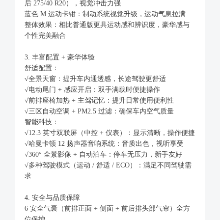
后 275/40 R20），视觉冲击力强
蓝色 M 运动卡钳：制动系统视觉升级，运动气息拉满
整体效果：相比普通版更具运动感和辨识度，豪华感与
个性完美融合
3. 丰富配置 + 豪华体验
舒适配置：
√全景天窗：提升车内通透感，长途驾驶更舒适
√电动尾门 + 感应开启：双手满载时便捷操作
√前排座椅加热 + 主驾记忆：提升日常使用便利性
√三区自动空调 + PM2.5 过滤：确保车内空气质量
智能科技：
√12.3 英寸双联屏（中控 + 仪表）：显示清晰，操作便捷
√哈曼卡顿 12 扬声器音响系统：音质出色，视听享受
√360° 全景影像 + 自动泊车：停车无压力，新手友好
√多种驾驶模式（运动 / 舒适 / ECO）：满足不同驾驶需
求
4. 安全与品质保障
6 安全气囊（前排正面 + 侧面 + 前后排头部气帘）全方
位保护