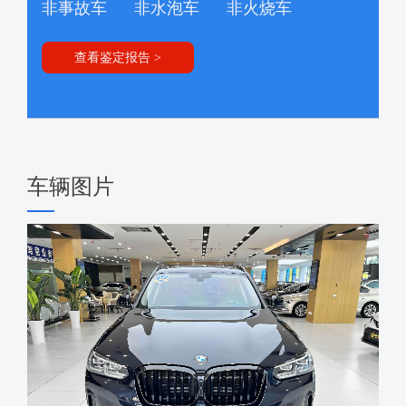
非事故车
非水泡车
非火烧车
查看鉴定报告 >
车辆图片