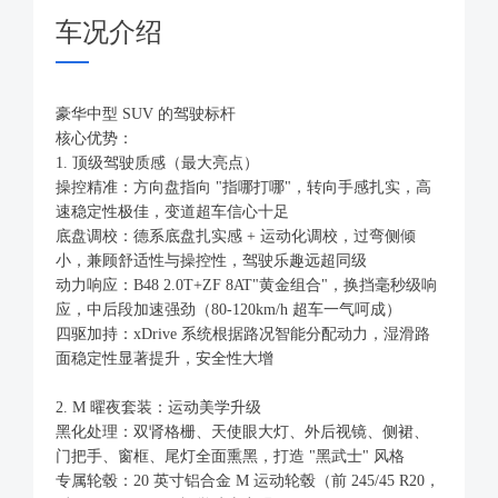
车况介绍
豪华中型 SUV 的驾驶标杆
核心优势：
1. 顶级驾驶质感（最大亮点）
操控精准：方向盘指向 "指哪打哪"，转向手感扎实，高
速稳定性极佳，变道超车信心十足
底盘调校：德系底盘扎实感 + 运动化调校，过弯侧倾
小，兼顾舒适性与操控性，驾驶乐趣远超同级
动力响应：B48 2.0T+ZF 8AT"黄金组合"，换挡毫秒级响
应，中后段加速强劲（80-120km/h 超车一气呵成）
四驱加持：xDrive 系统根据路况智能分配动力，湿滑路
面稳定性显著提升，安全性大增
2. M 曜夜套装：运动美学升级
黑化处理：双肾格栅、天使眼大灯、外后视镜、侧裙、
门把手、窗框、尾灯全面熏黑，打造 "黑武士" 风格
专属轮毂：20 英寸铝合金 M 运动轮毂（前 245/45 R20，