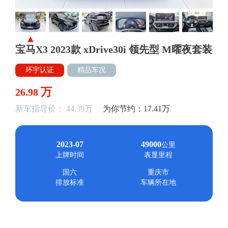
宝马X3 2023款 xDrive30i 领先型 M曜夜套装
环宇认证
精品车况
万
26.98
新车指导价： 44.39万
为你节约：17.41万
2023-07
49000
公里
上牌时间
表显里程
国六
重庆市
排放标准
车辆所在地