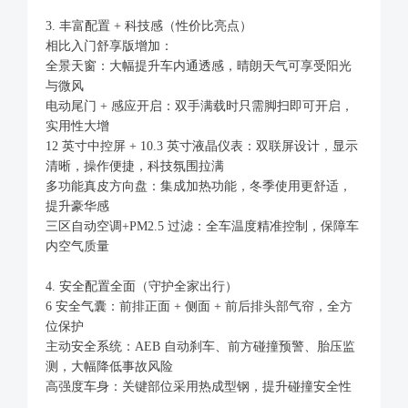
3. 丰富配置 + 科技感（性价比亮点）
相比入门舒享版增加：
全景天窗：大幅提升车内通透感，晴朗天气可享受阳光
与微风
电动尾门 + 感应开启：双手满载时只需脚扫即可开启，
实用性大增
12 英寸中控屏 + 10.3 英寸液晶仪表：双联屏设计，显示
清晰，操作便捷，科技氛围拉满
多功能真皮方向盘：集成加热功能，冬季使用更舒适，
提升豪华感
三区自动空调+PM2.5 过滤：全车温度精准控制，保障车
内空气质量
4. 安全配置全面（守护全家出行）
6 安全气囊：前排正面 + 侧面 + 前后排头部气帘，全方
位保护
主动安全系统：AEB 自动刹车、前方碰撞预警、胎压监
测，大幅降低事故风险
高强度车身：关键部位采用热成型钢，提升碰撞安全性