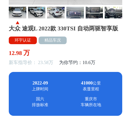
大众 途观L 2022款 330TSI 自动两驱智享版
环宇认证
精品车况
万
12.98
新车指导价： 23.58万
为你节约：10.6万
2022-09
41000
公里
上牌时间
表显里程
国六
重庆市
排放标准
车辆所在地