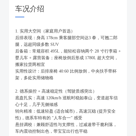
车况介绍
1. 实用大空间（家庭用户首选）
后排表现：身高 178cm 乘客腿部空间达3 拳，可翘二郎
腿，远超同级多数 SUV
后备箱：常规容积 495L，能轻松容纳两个 28 寸行李箱 +
婴儿车 + 露营装备；座椅放倒后形成 1780L 超大空间，
搬家拉货两相宜
实用性设计：后排座椅 40:60 比例放倒，中央扶手带杯
架，多处实用储物格
2. 德系操控 + 高速稳定性（驾驶质感突出）
底盘扎实：高速 120km/h 巡航时稳如泰山，变道超车信
心十足，几乎无侧倾感
转向精准：低速轻盈 (适合城市)，高速沉稳 (提升安全
性)，德系车特有的 "人车合一" 感受
悬挂调校：兼顾舒适性与支撑性，过减速带干脆利落，
车内震动控制出色，带宝宝出行也平稳