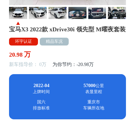
宝马X3 2022款 xDrive30i 领先型 M曜夜套装
环宇认证
精品车况
万
20.98
新车指导价： 0万
为你节约：-20.98万
2022-04
57000
公里
上牌时间
表显里程
国六
重庆市
排放标准
车辆所在地