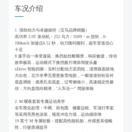
车况介绍
1. 强劲动力与卓越操控（宝马品牌精髓）
高功率 2.0T 发动机：252 马力 / 350N・m 扭矩，0-
100km/h 加速仅6.52 秒，动力随叫随到，超车变道信心
十足
8 速手自一体变速箱：换挡如丝般顺滑，响应敏捷，传动
效率极高，运动模式下换挡拨片增添驾驶乐趣
xDrive 智能四驱：实时分配动力至四轮，湿滑路面抓地
力出色，北方冬季无需更换雪地胎，一般坡道轻松应对
底盘调校：德系扎实底盘，过弯侧倾小，高速稳定性极
佳，方向盘指向精准，"人车合一" 驾驶体验
2. M 曜夜套装专属运动美学
全车黑化处理：中网、前包围、侧窗边框、车顶行李架
等采用亮黑色涂装，视觉冲击力强，运动感倍增
19 英寸 M 专属轮毂：搭配高性能轮胎，外观更具侵略
性，行驶质感提升