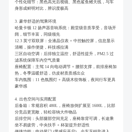
个性化细节：黑色高光后视镜、黑色鲨鱼鳍天线，与车
身形成鲜明对比，辨识度极高
3. 豪华舒适的驾乘环境
哈曼卡顿 12 扬声器音响系统：殿堂级音质享受，音场开
阔，细节丰富，同级领先
12.3 英寸双联屏：全液晶仪表 + 中控触控屏，信息显示
清晰，操作便捷，科技感拉满
三区自动空调：后排独立温控，舒适性提升，PM2.5 过
滤系统保障车内空气质量
座椅配置：主驾 14 向电动调节 + 腰部支撑，前排座椅加
热，冬季温暖舒适，仿皮材质质感出众
车内氛围：11 色氛围灯 + 高级木纹饰板，夜间行车更具
豪华感
4. 出色空间与实用配置
后备箱：常规容积 480L，座椅放倒扩展至 1600L，比部
分竞品更宽敞，轻松容纳大件物品
后排空间：头部腿部空间充足，座椅靠背可调，长途乘
坐不易疲劳，中央扶手 + 杯架提升舒适性
便捷功能：电动尾门 (带感应开启)、全车无钥匙进入、