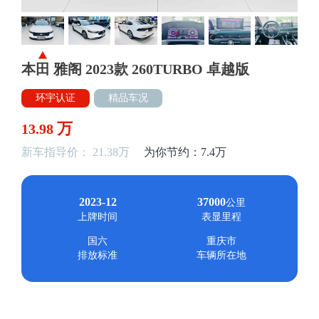
本田 雅阁 2023款 260TURBO 卓越版
环宇认证
精品车况
万
13.98
新车指导价： 21.38万
为你节约：7.4万
2023-12
37000
公里
上牌时间
表显里程
国六
重庆市
排放标准
车辆所在地