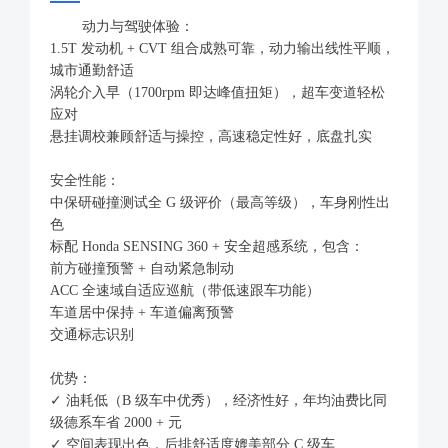
动力与驾驶体验：
1.5T 发动机 + CVT 组合成熟可靠，动力输出线性平顺，
城市通勤舒适
涡轮介入早（1700rpm 即达峰值扭矩），超车变道轻松
应对
悬挂调校兼顾舒适与操控，高速稳定性好，底盘扎实
安全性能：
中保研碰撞测试全 G 级评价（最高等级），车身刚性出
色
标配 Honda SENSING 360 + 安全超感系统，包含：
前方碰撞预警 + 自动紧急制动
ACC 全速域自适应巡航（带低速跟车功能）
车道居中保持 + 车道偏离预警
交通标志识别
优势：
✓ 油耗低（B 级车中优秀），经济性好，年均油费比同
级德系车省 2000 + 元
✓ 空间表现出色，后排舒适度媲美部分 C 级车