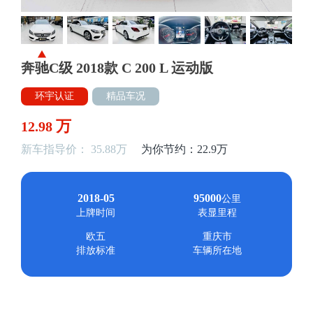
奔驰C级 2018款 C 200 L 运动版
环宇认证
精品车况
万
12.98
新车指导价： 35.88万
为你节约：22.9万
2018-05
95000
公里
上牌时间
表显里程
欧五
重庆市
排放标准
车辆所在地