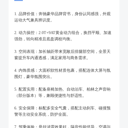
1. 品牌价值：奔驰豪华品牌背书，身份认同感强，外观
运动大气兼具辨识度。
2. 动力操控：2.0T+9AT黄金动力组合，换挡平顺、加速
强劲，转向精准且底盘调校均衡。
3. 空间表现：加长轴距带来宽敞后排腿部空间，全景天
窗提升车内通透感，满足家用与商务需求。
4. 内饰质感：大面积软性材质包裹，搭配连体大屏与氛
围灯，豪华氛围突出。
5. 配置实用：配备座椅加热、自动泊车、柏林之声音响
（部分版本）等，兼顾便捷性与舒适性。
6. 安全保障：标配多安全气囊，搭配主动刹车、碰撞预
警等主动安全系统，防护全面。
7. 驾乘体验：悬挂滤震效果好，隔音性能优异，空调与