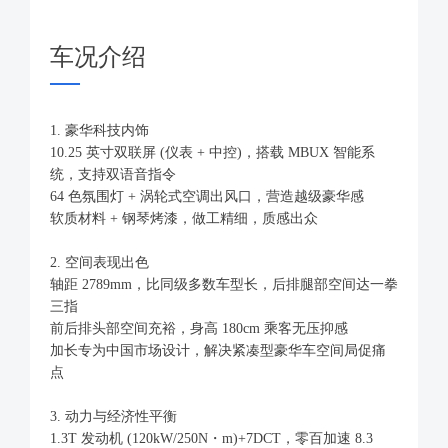
车况介绍
1. 豪华科技内饰
10.25 英寸双联屏 (仪表 + 中控)，搭载 MBUX 智能系
统，支持双语音指令
64 色氛围灯 + 涡轮式空调出风口，营造越级豪华感
软质材料 + 钢琴烤漆，做工精细，质感出众
2. 空间表现出色
轴距 2789mm，比同级多数车型长，后排腿部空间达一拳
三指
前后排头部空间充裕，身高 180cm 乘客无压抑感
加长专为中国市场设计，解决紧凑型豪华车空间局促痛
点
3. 动力与经济性平衡
1.3T 发动机 (120kW/250N・m)+7DCT，零百加速 8.3