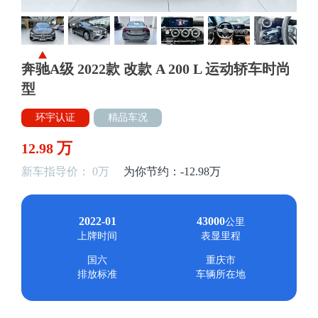
奔驰A级 2022款 改款 A 200 L 运动轿车时尚
型
环宇认证
精品车况
万
12.98
新车指导价： 0万
为你节约：-12.98万
2022-01
43000
公里
上牌时间
表显里程
国六
重庆市
排放标准
车辆所在地