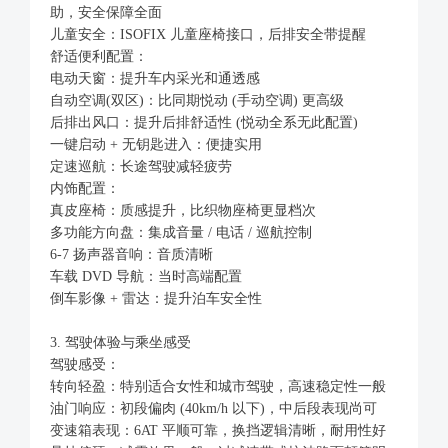
助，安全保障全面
儿童安全：ISOFIX 儿童座椅接口，后排安全带提醒
舒适便利配置：
电动天窗：提升车内采光和通透感
自动空调(双区)：比同期悦动 (手动空调) 更高级
后排出风口：提升后排舒适性 (悦动全系无此配置)
一键启动 + 无钥匙进入：便捷实用
定速巡航：长途驾驶减轻疲劳
内饰配置：
真皮座椅：质感提升，比织物座椅更显档次
多功能方向盘：集成音量 / 电话 / 巡航控制
6-7 扬声器音响：音质清晰
车载 DVD 导航：当时高端配置
倒车影像 + 雷达：提升泊车安全性
3. 驾驶体验与乘坐感受
驾驶感受：
转向轻盈：特别适合女性和城市驾驶，高速稳定性一般
油门响应：初段偏肉 (40km/h 以下)，中后段表现尚可
变速箱表现：6AT 平顺可靠，换挡逻辑清晰，耐用性好