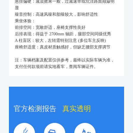
悬挂偏硬：减震效果一般，过减速带或坑洼路面颠簸明
显
噪音控制：高速风噪和胎噪较大，影响舒适性
乘坐体验：
前排空间：宽敞舒适，座椅支撑性良好
后排表现：得益于 2700mm 轴距，腿部空间同级优秀
A 柱盲区：较大，左转需特别注意 (多位车主反映)
座椅舒适度：真皮材质触感好，但缺乏腰部支撑调节
注：车辆档案及配置仅供参考，最终以实际车辆为准，
支付任何款项前请实地看车，查阅车辆证件。
官方检测报告
真实透明