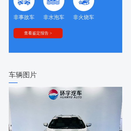
非事故车
非水泡车
非火烧车
查看鉴定报告 >
车辆图片