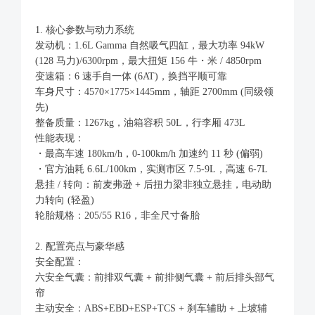
1. 核心参数与动力系统
发动机：1.6L Gamma 自然吸气四缸，最大功率 94kW
(128 马力)/6300rpm，最大扭矩 156 牛・米 / 4850rpm
变速箱：6 速手自一体 (6AT)，换挡平顺可靠
车身尺寸：4570×1775×1445mm，轴距 2700mm (同级领
先)
整备质量：1267kg，油箱容积 50L，行李厢 473L
性能表现：
・最高车速 180km/h，0-100km/h 加速约 11 秒 (偏弱)
・官方油耗 6.6L/100km，实测市区 7.5-9L，高速 6-7L
悬挂 / 转向：前麦弗逊 + 后扭力梁非独立悬挂，电动助
力转向 (轻盈)
轮胎规格：205/55 R16，非全尺寸备胎
2. 配置亮点与豪华感
安全配置：
六安全气囊：前排双气囊 + 前排侧气囊 + 前后排头部气
帘
主动安全：ABS+EBD+ESP+TCS + 刹车辅助 + 上坡辅