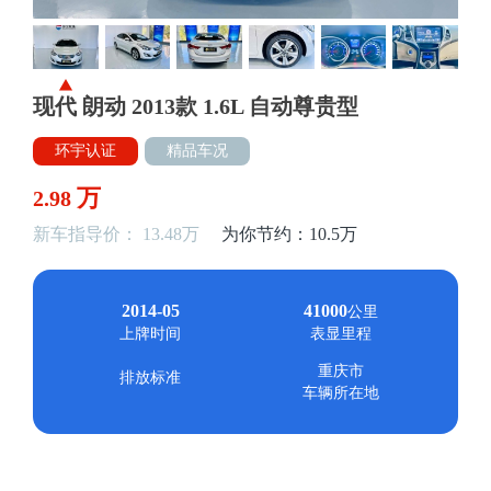
现代 朗动 2013款 1.6L 自动尊贵型
环宇认证
精品车况
万
2.98
新车指导价： 13.48万
为你节约：10.5万
2014-05
41000
公里
上牌时间
表显里程
重庆市
排放标准
车辆所在地