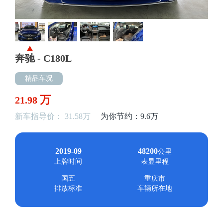
奔驰 - C180L
精品车况
万
21.98
新车指导价： 31.58万
为你节约：9.6万
2019-09
48200
公里
上牌时间
表显里程
国五
重庆市
排放标准
车辆所在地