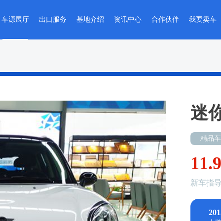
车源展厅
出口服务
基地介绍
资讯中心
合作伙伴
我要卖车
精品二手车
出口流程
基地介绍
基地动态
合作商家
卖车流程
准新车
维修整备
全球网点
政策法规
入驻企业
在线评估
改装车
检测认证
基地VR实景
国别指南
迷
环宇严选
金融服务
出口指南
智能数据
精品车
车管服务
11.
资料下载
新车指导价
201