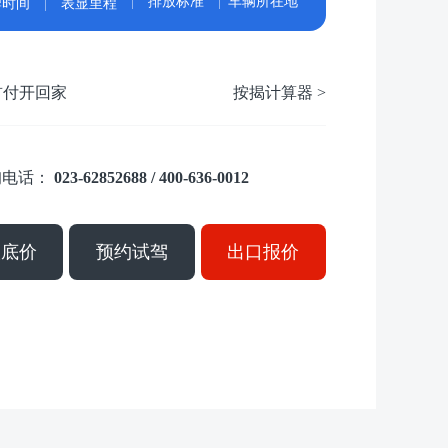
排放标准
车辆所在地
牌时间
表显里程
首付开回家
按揭计算器 >
询电话：
023-62852688 / 400-636-0012
取底价
预约试驾
出口报价