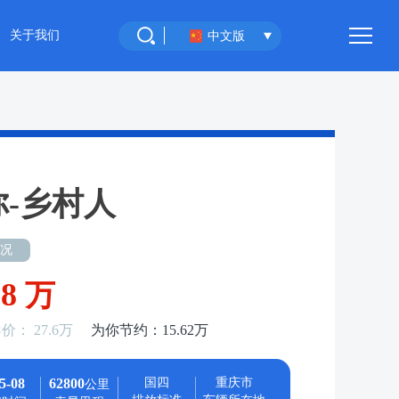
关于我们
中文版
重庆环宇汽车
联系我们
你-乡村人
况
98
万
： 27.6万
为你节约：15.62万
5-08
62800
国四
重庆市
公里