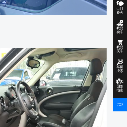
出口
咨询
我要
卖车
我要
买车
车辆
搜索
国别
指南
TOP