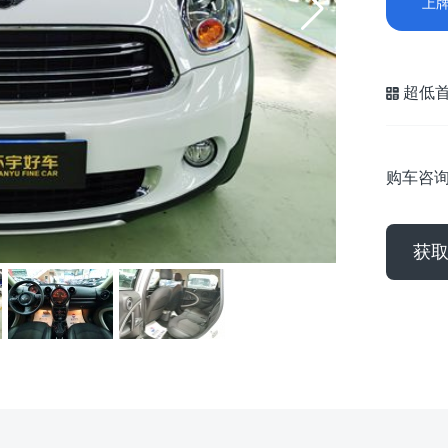
上
超低
购车咨
获