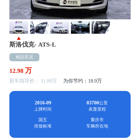
斯洛伐克- ATS-L
精品车况
万
12.98
新车指导价： 31.88万
为你节约：18.9万
2016-09
83700
公里
上牌时间
表显里程
国五
重庆市
排放标准
车辆所在地