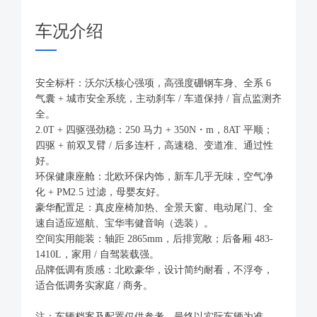
车况介绍
安全标杆：沃尔沃核心强项，高强度硼钢车身、全系 6
气囊 + 城市安全系统，主动刹车 / 车道保持 / 盲点监测齐
全。
2.0T + 四驱强劲稳：250 马力 + 350N・m，8AT 平顺；
四驱 + 前双叉臂 / 后多连杆，高速稳、变道准、通过性
好。
环保健康座舱：北欧环保内饰，新车几乎无味，空气净
化 + PM2.5 过滤，母婴友好。
豪华配置足：真皮座椅加热、全景天窗、电动尾门、全
速自适应巡航、宝华韦健音响（选装）。
空间实用能装：轴距 2865mm，后排宽敞；后备厢 483-
1410L，家用 / 自驾装载强。
品牌低调有质感：北欧豪华，设计简约耐看，不浮夸，
适合低调务实家庭 / 商务。
注：车辆档案及配置仅供参考，最终以实际车辆为准，