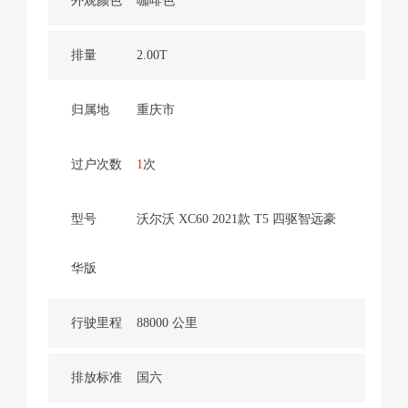
外观颜色
咖啡色
排量
2.00T
归属地
重庆市
过户次数
1
次
型号
沃尔沃 XC60 2021款 T5 四驱智远豪
华版
行驶里程
88000 公里
排放标准
国六