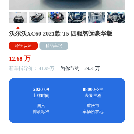
沃尔沃XC60 2021款 T5 四驱智远豪华版
环宇认证
精品车况
万
12.68
新车指导价： 41.99万
为你节约：29.31万
2020-09
88000
公里
上牌时间
表显里程
国六
重庆市
排放标准
车辆所在地