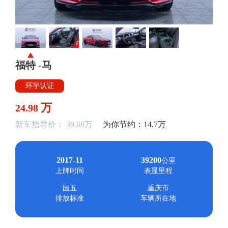
福特 -马
环宇认证
万
24.98
新车指导价： 39.68万
为你节约：14.7万
2017-11
39200
公里
上牌时间
表显里程
国五
重庆市
排放标准
车辆所在地