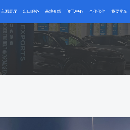
车源展厅
出口服务
基地介绍
资讯中心
合作伙伴
我要卖车
精品二手车
出口流程
基地介绍
基地动态
合作商家
卖车流程
准新车
维修整备
全球网点
政策法规
入驻企业
在线评估
改装车
检测认证
基地VR实景
国别指南
环宇严选
金融服务
出口指南
智能数据
车管服务
资料下载