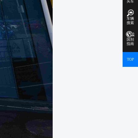
买车
车辆
搜索
国别
指南
TOP